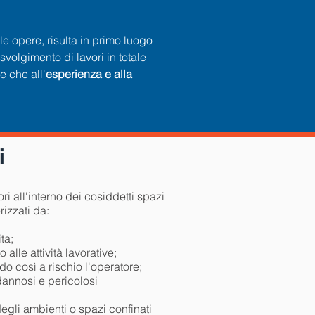
le opere, risulta in primo luogo
volgimento di lavori in totale
re che all'
esperienza e alla
i
i all'interno dei cosiddetti spazi
rizzati da:
ta;
o alle attività lavorative;
o così a rischio l'operatore;
dannosi e pericolosi
degli
ambienti o spazi confinati