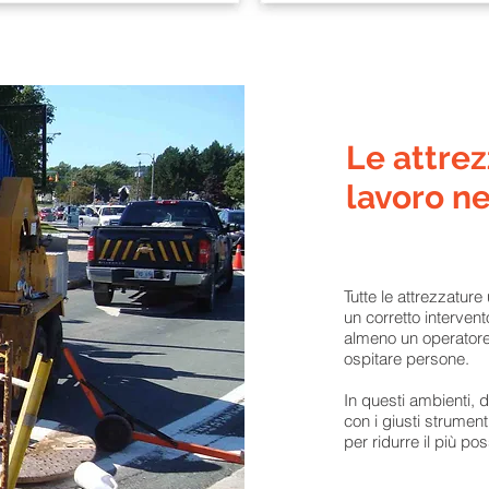
Le attre
lavoro ne
Tutte le attrezzature
un corretto interven
almeno un operatore
ospitare persone.
In questi ambienti, d
con i giusti strumenti
per ridurre il più possi