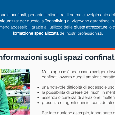
spazi confinati
, pertanto limitanti per il normale svolgimento del
e sicurezza
: per questo la
Tecnoliving
di Vigevano garantisce lo s
eno accessibili grazie all'utilizzo delle
giuste attrezzature
, olt
formazione specializzata
dei nostri professionisti.
informazioni sugli spazi confinat
Molto spesso è necessario svolgere lavor
confinati, ovvero quegli ambienti caratte
una notevole difficoltà di accesso e usci
la possibilità di creare dei rischi in merit
assenza o carenza di aerazione, mettend
presenza di agenti chimici considerati 
Per fare qualche esempio, fanno parte 