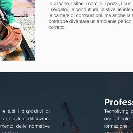
le
vasche, i silos, i camini, i pozzi, i cun
i serbatoi, le condutture, le stive, le inte
le camere di combustioni, ma anche la 
potrebbe diventare un ambiente perico
corretto.
Profes
 e tutti i dispositivi di
Tecnoliving 
e apposite certificazioni
ogni cliente 
cimento delle normative
formazione