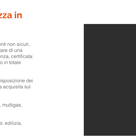
zza in
nti non sicuri,
tare di una
za, certificata:
 in totale
isposizione dei
a acquisita sul
i, multigas,
: edilizia,