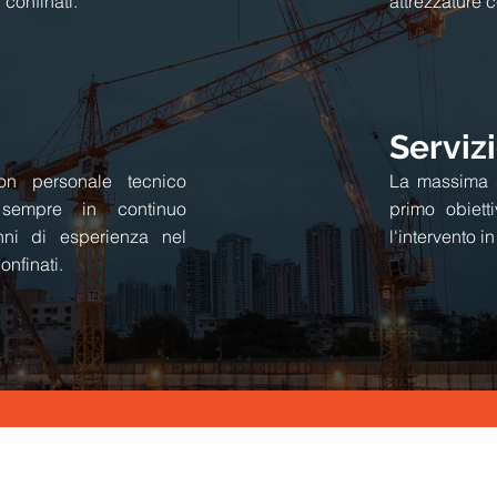
 confinati.
attrezzature ce
Serviz
con personale tecnico
La massima s
 sempre in continuo
primo obiet
ni di esperienza nel
l'intervento i
onfinati.