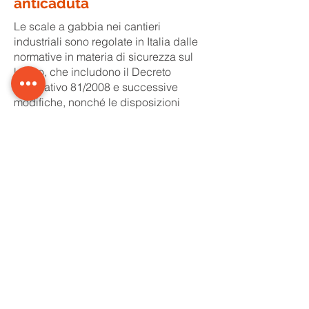
anticaduta
Le scale a gabbia nei cantieri
industriali sono regolate in Italia dalle
normative in materia di sicurezza sul
lavoro, che includono il Decreto
Legislativo 81/2008 e successive
modifiche, nonché le disposizioni
contenute nel Decreto del Presidente
della Repubblica 462/2001.
Queste normative stabiliscono requisiti
precisi per la progettazione,
installazione e manutenzione delle
scale a gabbia al fine di garantire la
sicurezza degli operatori che le
utilizzano. Ad esempio, vengono
definiti parametri riguardanti la
resistenza strutturale, le dimensioni e
la disposizione delle scale, nonché le
modalità di accesso e uscita sicuri.