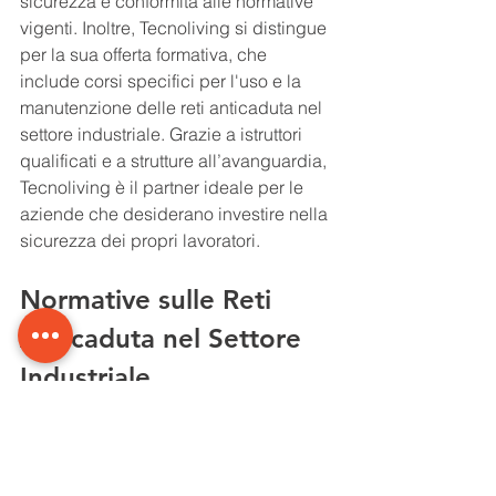
sicurezza e conformità alle normative 
vigenti. Inoltre, Tecnoliving si distingue 
per la sua offerta formativa, che 
include corsi specifici per l'uso e la 
manutenzione delle reti anticaduta nel 
settore industriale. Grazie a istruttori 
qualificati e a strutture all’avanguardia, 
Tecnoliving è il partner ideale per le 
aziende che desiderano investire nella 
sicurezza dei propri lavoratori.
Normative sulle Reti 
Anticaduta nel Settore 
Industriale
In Italia, le reti anticaduta nel settore 
industriale sono soggette a precise 
normative che ne regolano 
l'installazione e l'utilizzo. Il Decreto 