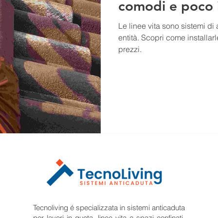
comodi e poco i
Le linee vita sono sistemi di
entità. Scopri come installar
prezzi.
Tecnoliving é specializzata in sistemi anticaduta
per lavori in quota, linee vita e spazi confinati,