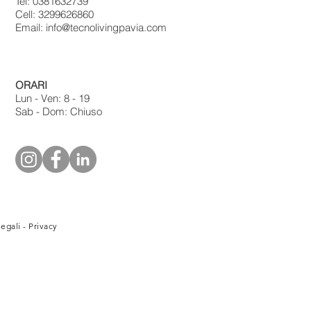
Tel:
0381632739
Cell: 3299626860
Email:
info@tecnolivingpavia.com
ORARI
Lun - Ven: 8 - 19
Sab - Dom: Chiuso
legali
-
Privacy